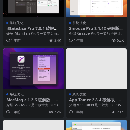
系统优化
系统优化
iStatistica Pro 7.0.1 破解版
Smooze Pro 2.1.42 破解版 –
– 系统资源监测软件
鼠标滚动增强工具
介绍 iStatistica Pro是一款专为mac
介绍 Smooze Pro是一款巧妙设计
OS设计的系统监测和诊断工具...
的工具，旨在为macOS用户提供流
1 年前
3.4K
1 年前
5.2K
畅的滚...
系统优化
系统优化
MacMagic 1.2.6 破解版 – ma
App Tamer 2.8.4 破解版 – C
cOS系统维护工具箱
PU优化系统资源管理的绝佳助
介绍 MacMagic是一款专为macOS
介绍 App Tamer是一款为 macOS
手
设计的快速工具软件，让用户轻松
用户设计的应用程序。这款软件的
1 年前
3.2K
1 年前
2.1K
访问和使...
主要...