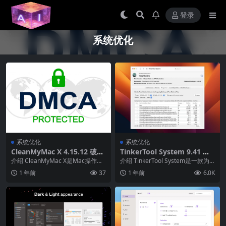
登录
系统优化
系统优化
系统优化
CleanMyMac X 4.15.12 破解
TinkerTool System 9.41 破
版 – macOS清理与优化神器
解版 – 深度系统定制与优化工
介绍 CleanMyMac X是Mac操作系
介绍 TinkerTool System是一款为A
具
统上最优秀的系统优化和清理软件
pple Macintosh计...
1 年前
37
1 年前
6.0K
之一，...