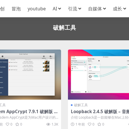
创
冒泡
youtube
AI
引流
自媒体
成长
破解工具
工具
破解工具
em AppCrypt 7.9.1 破解版 –
Loopback 2.4.5 破解版 – 
OS应用锁/加密工具
接的虚拟音频设备
isdem AppCrypt是为Mac用户设计的
介绍 Loopback是一款能够在Mac上
想软件，提升电脑的...
音频传输的应用，它能将应用程序...
年前
0
0
1.3K
1 年前
0
0