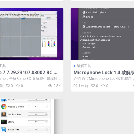
工具
破解工具
o 7 7.29.23107.03002 RC 破
Microphone Lock 1.4 破解版
– 专业3D建模软件
闭麦克风
hino，全称Rhino 3D 又称犀牛建模软
介绍 通过Microphone Lock应用程
一款功能强大的三维设...
以确保没有人在未经您同意的...
年前
0
0
2.8K
1 年前
0
0