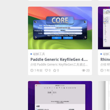
破解工具
破解
Paddle Generic KeyfileGen 4.0.
Rhin
3 破解版 – Paddle框架通杀激活工
解版 
介绍 Paddle Generic KeyfileGen工具通过读
介绍 R
具
取当前选定应用...
件，是
1 年前
0
0
20
1 