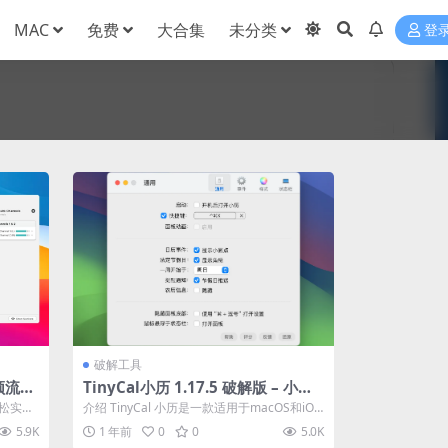
MAC
免费
大合集
未分类
登
破解工具
音频流转
TinyCal小历 1.17.5 破解版 – 小小
日历大大便利
轻松实现
介绍 TinyCal 小历是一款适用于macOS和iOS
平台的小巧精致日历应用。...
5.9K
1 年前
0
0
5.0K