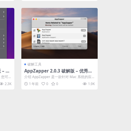
破解工具
 – 关
AppZapper 2.0.3 破解版 – 优秀的
软件卸载工具
序，您可
介绍 AppZapper 是一款针对 Mac 系统的应
用程序卸载工具，它能够彻底...
2.3K
1 年前
0
0
1.9K