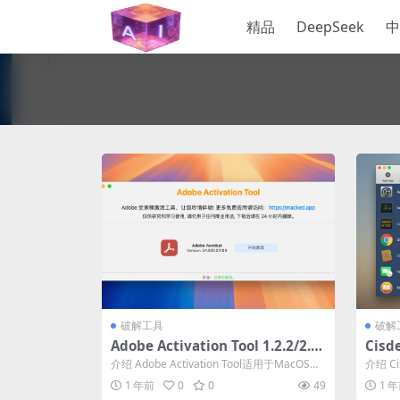
精品
DeepSeek
中
破解工具
破解
Adobe Activation Tool 1.2.2/2.1.
Cisd
1 破解版 – Adobe 全家桶激活工具/
mac
介绍 Adobe Activation Tool适用于MacOS平
介绍 C
破解补丁
台上的Adob...
一款理
1 年前
0
0
49
1 