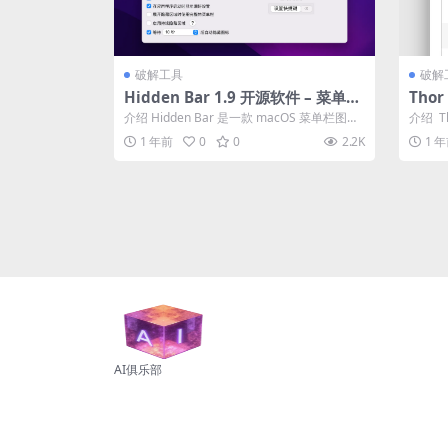
破解工具
破解
Hidden Bar 1.9 开源软件 – 菜单栏
Tho
图标隐藏工具
动器
介绍 Hidden Bar 是一款 macOS 菜单栏图标
介绍 T
隐藏工具。使用方法：在...
义快捷键
1 年前
0
0
2.2K
1 
AI俱乐部