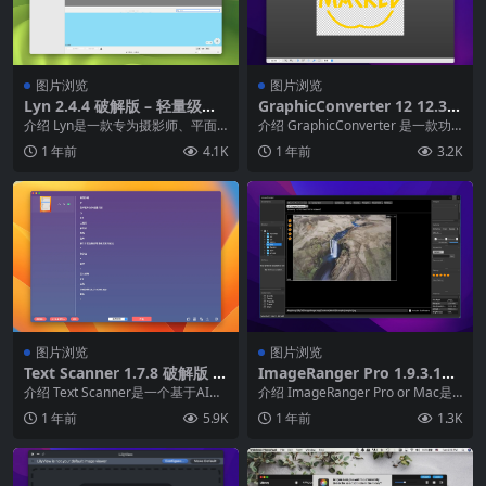
图片浏览
图片浏览
Lyn 2.4.4 破解版 – 轻量级且
GraphicConverter 12 12.3
强大的图像浏览器
破解版 – 强大的图片编辑浏览
介绍 Lyn是一款专为摄影师、平面
介绍 GraphicConverter 是一款功
工具
设计师以及网页设计师打造的轻量
能强大的图像处理软件，支持多种
1 年前
4.1K
1 年前
3.2K
而高速的macO...
图...
图片浏览
图片浏览
Text Scanner 1.7.8 破解版 –
ImageRanger Pro 1.9.3.186
OCR提取图片文字的高效工具
0 破解版 – 强大的图像管理和
介绍 Text Scanner是一个基于AI深
介绍 ImageRanger Pro or Mac是
编辑工具
度学习算法的强大图片扫描工具，
一款专业的图片管理软件，可帮...
1 年前
5.9K
1 年前
1.3K
利用...