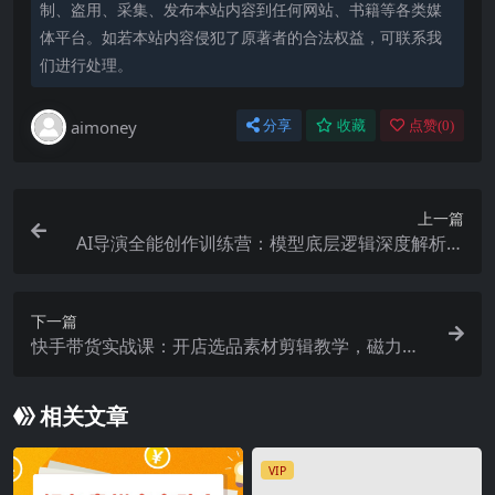
制、盗用、采集、发布本站内容到任何网站、书籍等各类媒
体平台。如若本站内容侵犯了原著者的合法权益，可联系我
们进行处理。
aimoney
分享
收藏
点赞(
0
)
上一篇
AI导演全能创作训练营：模型底层逻辑深度解析，
生图镜头剧本分镜成片教学
下一篇
快手带货实战课：开店选品素材剪辑教学，磁力金
牛分阶段投流高ROI打法
相关文章
VIP