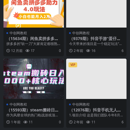
中创网教程
中创网教程
（15634期）闲鱼卖拼多多助
（9379期）抖音手游“蛋仔派
力项目4.0玩法，蓝海市场小白
对“”全新偏门玩法，小白一部
拼多多的“砍一刀”大家肯定都很熟悉
今天带来的项目是一个稳定玩法“抖
也能日入1000
手机无脑操作 懒人日入2000+
吧？是不是经常收到很久没联系的
音手游“蛋仔派对“”全新偏门玩法，
12 月前
17
0
2 年前
16
6
朋友发过来的信息...
小白一部手机无...
VIP
中创网教程
中创网教程
（15593期）steam搬砖日入
（12076期）抖音手机无人直
1000+核心玩法
播，8月全新冷门玩法，小白
作为风靡全球的热门枪战游戏顶
1.项目介绍 这是我们团队今年8月份
轻松实现日入1000+，操作
流，CS以每天以千万日活的热度位
以来，研发的一条全新直播模式，
1 年前
11
0
2 年前
11
6
巨…
居榜首，而且游戏不管...
不需要借助任何...