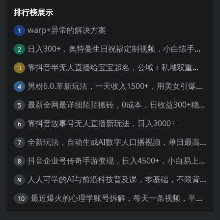
排行榜展示
warp+异常的解决方案
1
日入300+，奥特曼生日祝福定制视频，小白练手项目-暖阳网
2
靠抖音半无人直播给宝宝起名，公域＋私域双重变现模式
3
男粉6.0.革新玩法，一天收入1500+，用美女引爆得物APP【揭秘】-暖阳网
4
最新全网最详细陌陌搬砖，0成本，日收益300+稳定收入【揭秘】
5
靠抖音故事号无人直播新玩法，日入3000+
6
全新玩法，自动生成AI数字人口播视频，单日最高3000+，能快速上手!-暖阳网
7
抖音企业号传奇手游变现，日入4500+，小白易上手
8
人人可学的AI与前沿科技普及课，零基础，不限背景通俗易懂，深入浅出-暖阳网
9
最近爆火的心理学账号拆解，每天一条视频，半个小时解决，轻松日入三百+-暖阳网
10