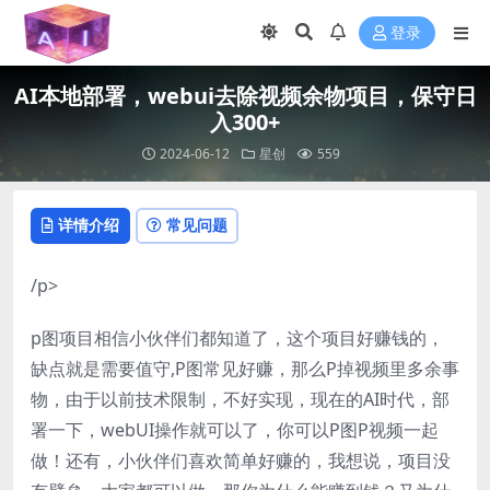
登录
AI本地部署，webui去除视频余物项目，保守日
入300+
2024-06-12
星创
559
详情介绍
常见问题
/p>
p图项目相信小伙伴们都知道了，这个项目好赚钱的，
缺点就是需要值守,P图常见好赚，那么P掉视频里多余事
物，由于以前技术限制，不好实现，现在的AI时代，部
署一下，webUI操作就可以了，你可以P图P视频一起
做！还有，小伙伴们喜欢简单好赚的，我想说，项目没