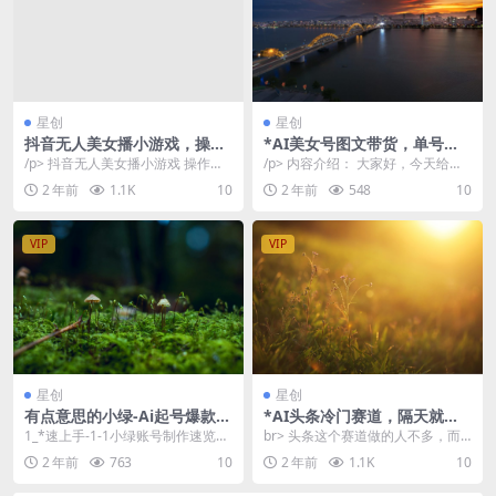
星创
星创
抖音无人美女播小游戏，操作
*AI美女号图文带货，单号月
简单，适合0基础小白一周收
入五位数，可做矩阵号，全AI
/p> 抖音无人美女播小游戏 操作简
/p> 内容介绍： 大家好，今天给大
益2500
创作素材【揭秘】
单，适合0基础小白，一周收益250
家更新一下AI美女号图文带货的*玩
2 年前
1.1K
10
2 年前
548
10
0 课程包...
法，这个玩...
VIP
VIP
星创
星创
有点意思的小绿-Ai起号爆款纲
*AI头条冷门赛道，隔天就
要(视频课)AI制作流程全公
爆，复制粘贴日入100-400＋
1_*速上手-1-1小绿账号制作速览与
br> 头条这个赛道做的人不多，而
开，附带ai资料包
Al起号的减法思维.mp4 2_*速上
且非常容易爆，属于刚需赛道，大
2 年前
763
10
2 年前
1.1K
10
手-...
家生活中都关心的...