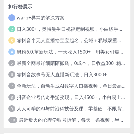
排行榜展示
warp+异常的解决方案
1
日入300+，奥特曼生日祝福定制视频，小白练手项目-暖阳网
2
靠抖音半无人直播给宝宝起名，公域＋私域双重变现模式
3
男粉6.0.革新玩法，一天收入1500+，用美女引爆得物APP【揭秘】-暖阳网
4
最新全网最详细陌陌搬砖，0成本，日收益300+稳定收入【揭秘】
5
靠抖音故事号无人直播新玩法，日入3000+
6
全新玩法，自动生成AI数字人口播视频，单日最高3000+，能快速上手!-暖阳网
7
抖音企业号传奇手游变现，日入4500+，小白易上手
8
人人可学的AI与前沿科技普及课，零基础，不限背景通俗易懂，深入浅出-暖阳网
9
最近爆火的心理学账号拆解，每天一条视频，半个小时解决，轻松日入三百+-暖阳网
10