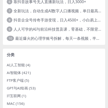
靠抖音故事号无人直播新玩法，日入3000+
6
全新玩法，自动生成AI数字人口播视频，单日最高3000+，能快速上手!-暖阳网
7
抖音企业号传奇手游变现，日入4500+，小白易上手
8
人人可学的AI与前沿科技普及课，零基础，不限背景通俗易懂，深入浅出-暖阳网
9
最近爆火的心理学账号拆解，每天一条视频，半个小时解决，轻松日入三百+-暖阳网
10
分类
AI人工智能
(4)
Ai智能体
(421)
FTP客户端
(5)
GPT与AI绘画
(53)
IT互联网
(1)
MAC
(156)