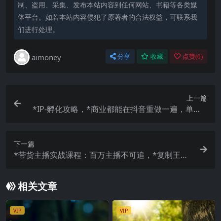
制、盗用、采集、发布本站内容到任何网站、书籍等各类媒
体平台。如若本站内容侵犯了原著者的合法权益，可联系我
们进行处理。
aimoney
分享
收藏
点赞(
0
)
上一篇
*IP-孵化攻略，*商业都能在抖音重做一遍，单月G
MV超200万
下一篇
*带货主播实战课程：百万主播不可追，*复制王道
（10节课）
相关文章
VIP
VIP