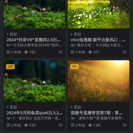
星创
星创
2024*抖音VR*直播间2.0日入
vivo短视频:新平台新风口，AI
6000+，礼物收不停，支持矩
混剪视频7天撸了2300+
br> 今天给大家带来2024年*的抖
/p> 项目介绍： 今天我给大家分享
阵多开，新…
音VR*无人直播项目，支持矩阵多
一个全新又比较冷门的平台。 这个
2 年前
792
10
2 年前
371
10
开玩法 祭...
新的平台就是...
VIP
VIP
星创
星创
2024年5月闲鱼卖ipad日入2
视频号直播带货第7期：算
k，*玩法教学
法、流量来源和起号逻辑揭
/p> 1、项目简介 信息不对称一直是
/p> 课程大纲 *课:视频号直播带货
秘！
很多人赚钱的*，信息的价值能够带
之算法解析 直播间流量来源解...
2 年前
523
10
2 年前
1.0K
10
来巨大的回...