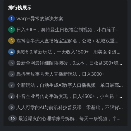
排行榜展示
warp+异常的解决方案
1
日入300+，奥特曼生日祝福定制视频，小白练手项目-暖阳网
2
靠抖音半无人直播给宝宝起名，公域＋私域双重变现模式
3
男粉6.0.革新玩法，一天收入1500+，用美女引爆得物APP【揭秘】-暖阳网
4
最新全网最详细陌陌搬砖，0成本，日收益300+稳定收入【揭秘】
5
靠抖音故事号无人直播新玩法，日入3000+
6
全新玩法，自动生成AI数字人口播视频，单日最高3000+，能快速上手!-暖阳网
7
抖音企业号传奇手游变现，日入4500+，小白易上手
8
人人可学的AI与前沿科技普及课，零基础，不限背景通俗易懂，深入浅出-暖阳网
9
最近爆火的心理学账号拆解，每天一条视频，半个小时解决，轻松日入三百+-暖阳网
10