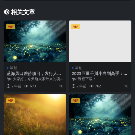
相关文章
VIP
VIP
星创
星创
蓝海风口差价项目，发行人拉
2023巨量千川小白到高手：推
新，一单35，小白复制粘贴就
广逻辑 计划搭建 搭建思路等
/p> 大家好，今天给大家带来的项
/p> 课程下载：
能搞钱！日入3000+轻轻松松
(教程+图文+配套)
目：蓝海风口差价项目，发行人拉
2 年前
670
10
2 年前
762
10
新，一单35，小...
VIP
VIP