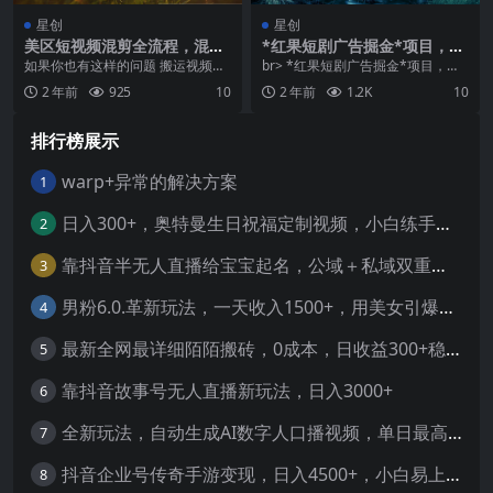
星创
星创
美区短视频混剪全流程，混剪
*红果短剧广告掘金*项目，卡
搬运实战知识，每一步都会详
包看广告，单机一天20-30+
如果你也有这样的问题 搬运视频没
br> *红果短剧广告掘金*项目，卡
细解释操作
流量原创成本太大团队辛苦制作出
包看广告，单机一天20-30+【自动
2 年前
925
10
2 年前
1.2K
10
来账号，却比不上别...
脚本+卡...
排行榜展示
warp+异常的解决方案
1
日入300+，奥特曼生日祝福定制视频，小白练手项目-暖阳网
2
靠抖音半无人直播给宝宝起名，公域＋私域双重变现模式
3
男粉6.0.革新玩法，一天收入1500+，用美女引爆得物APP【揭秘】-暖阳网
4
最新全网最详细陌陌搬砖，0成本，日收益300+稳定收入【揭秘】
5
靠抖音故事号无人直播新玩法，日入3000+
6
全新玩法，自动生成AI数字人口播视频，单日最高3000+，能快速上手!-暖阳网
7
抖音企业号传奇手游变现，日入4500+，小白易上手
8