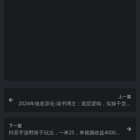
通常情况下，url链接中带了“&pwd=”关键词，表示
提取码已经填写在url中； 直接复制url打开即可
付款后无法显示下载地址或者无法查看内容？
如果您已经成功付款但是网站没有弹出成功提示，
请联系站长提供付款信息为您处理
购买该资源后，可以退款吗？
源码素材属于虚拟商品，具有可复制性，可传播
性，一旦授予，不接受任何形式的退款、换货要
求。请您在购买获取之前确认好 是您所需要的资源
上一篇
2024年做差异化-读书博主：底层逻辑，实操干货，
认知提升（29节）
下一篇
抖音手游野路子玩法，一单25，单视频收益4000
+，日入几千轻轻松松，一部…