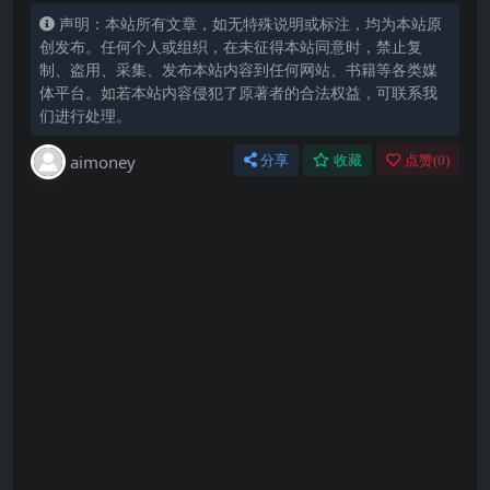
声明：本站所有文章，如无特殊说明或标注，均为本站原
创发布。任何个人或组织，在未征得本站同意时，禁止复
制、盗用、采集、发布本站内容到任何网站、书籍等各类媒
体平台。如若本站内容侵犯了原著者的合法权益，可联系我
们进行处理。
aimoney
分享
收藏
点赞(
0
)
下载时，遇到 验证码 只有2位或者3位
默认提取码一定是4位 原因：数据导入时，默认把
最前面的0抹掉了 解决方案： 比如验证码显示为
823， 实际你输入时，应该填0823
某些课程，出现“未补充”或者“N#A”的显示
还未及时更新数据，只是暂时的；后续会补充完毕
解决方案 1. 需要的直接加管理员微信，首页有 或
者提工单 2. 搜索课程最核心的关键词，不要用作者
名 比如生财有术，仅搜索“生财” 再比如关于房产的
课程，你可以仅搜索“房”字
提取码为空