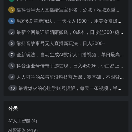
靠抖音半无人直播给宝宝起名，公域＋私域双重变现模式
3
男粉6.0.革新玩法，一天收入1500+，用美女引爆得物APP【揭秘】-暖阳网
4
最新全网最详细陌陌搬砖，0成本，日收益300+稳定收入【揭秘】
5
靠抖音故事号无人直播新玩法，日入3000+
6
全新玩法，自动生成AI数字人口播视频，单日最高3000+，能快速上手!-暖阳网
7
抖音企业号传奇手游变现，日入4500+，小白易上手
8
人人可学的AI与前沿科技普及课，零基础，不限背景通俗易懂，深入浅出-暖阳网
9
最近爆火的心理学账号拆解，每天一条视频，半个小时解决，轻松日入三百+-暖阳网
10
分类
AI人工智能
(4)
Ai智能体
(419)