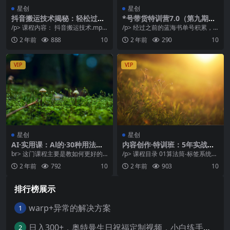
星创
星创
抖音搬运技术揭秘：轻松过原
*号带货特训营7.0（第九期）
创，外卖598元的*方法
收益更稳定的玩法 让你带货收
/p> 课程内容： 抖音搬运技术.mp4
/p> 经过之前的蓝海书单号积累，
益*（11节）
中视频搬运.mp4 下载地址：
慢慢发现食疗品比书好卖。因为买
2 年前
888
10
2 年前
290
10
书学习是痛苦的，...
VIP
VIP
星创
星创
AI·实用课：Al的·30种用法，
内容创作·特训班：5年实战经
工作效率提升数倍（31节课）
验总结出的精品系统课方法技
br> 这门课程主要是教如何更好的
/p> 课程目录 01算法筒-标签系统m
巧·一站式提升
使用强大的AI人工智能软件，它能
p4 02.算法篇-推送机制.mp4 0...
2 年前
792
10
2 年前
903
10
处理大部分脑力...
排行榜展示
warp+异常的解决方案
1
日入300+，奥特曼生日祝福定制视频，小白练手项目-暖阳网
2