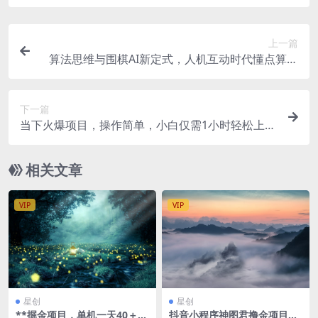
上一篇
算法思维与围棋AI新定式，人机互动时代懂点算法
才能赢（22节完整版）
下一篇
当下火爆项目，操作简单，小白仅需1小时轻松上手
日入1000+
相关文章
VIP
VIP
星创
星创
**掘金项目，单机一天40＋，
抖音小程序神图君撸金项目，