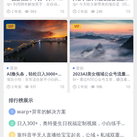
脚本全自动运行，解放双手，
用手机每天拍个手型挂载一下
/p> 利用脚本解放双手，全自动
/p> 今天给大家带来的项目是《抖
可放大操作
小程序就*【揭秘】
*！！云机也可操作运行！单机20-4
音小程序神图君撸金项目，用手机
2 年前
963
10
2 年前
249
10
0！！
每天拍个手型挂载...
VIP
VIP
星创
星创
AI撸头条，轻松日入3000+，
2023AI美女领域公众号流量主
当天起号，*天见收益。
项目，一篇文章就能赚一千多
项目介绍：非常适合新手小白的项
br> 通过AI写公众号文章，赚流量
目，复制搬运即可，简单无脑。可
主分成的钱，我之前的文章有介绍
2 年前
931
10
2 年前
986
10
矩阵操作。保姆级教程...
过，社群有会员...
排行榜展示
warp+异常的解决方案
1
日入300+，奥特曼生日祝福定制视频，小白练手项目-暖阳网
2
靠抖音半无人直播给宝宝起名，公域＋私域双重变现模式
3