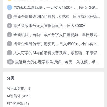
男粉6.0.革新玩法，一天收入1500+，用美女引爆得物APP【揭秘】-暖阳网
4
最新全网最详细陌陌搬砖，0成本，日收益300+稳定收入【揭秘】
5
靠抖音故事号无人直播新玩法，日入3000+
6
全新玩法，自动生成AI数字人口播视频，单日最高3000+，能快速上手!-暖阳网
7
抖音企业号传奇手游变现，日入4500+，小白易上手
8
人人可学的AI与前沿科技普及课，零基础，不限背景通俗易懂，深入浅出-暖阳网
9
最近爆火的心理学账号拆解，每天一条视频，半个小时解决，轻松日入三百+-暖阳网
10
分类
AI人工智能
(4)
Ai智能体
(419)
FTP客户端
(5)