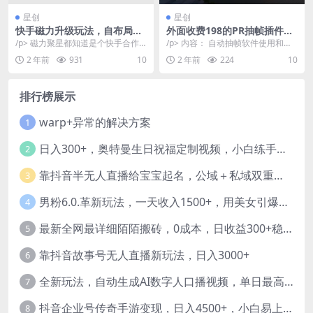
星创
星创
快手磁力升级玩法，自布局撸
外面收费198的PR抽帧插件短
收益，单人单日300+，个人工
视频去重插件【软件+教程】
/p> 磁力聚星都知道是个快手合作
/p> 内容： 自动抽帧软件使用和安
作室均可操作
的鲁金平台，他的变现方式很简
装.mp4 PR自动-抽帧软件.zip 五大...
2 年前
931
10
2 年前
224
10
单，就是通过直播或...
排行榜展示
warp+异常的解决方案
1
日入300+，奥特曼生日祝福定制视频，小白练手项目-暖阳网
2
靠抖音半无人直播给宝宝起名，公域＋私域双重变现模式
3
男粉6.0.革新玩法，一天收入1500+，用美女引爆得物APP【揭秘】-暖阳网
4
最新全网最详细陌陌搬砖，0成本，日收益300+稳定收入【揭秘】
5
靠抖音故事号无人直播新玩法，日入3000+
6
全新玩法，自动生成AI数字人口播视频，单日最高3000+，能快速上手!-暖阳网
7
抖音企业号传奇手游变现，日入4500+，小白易上手
8