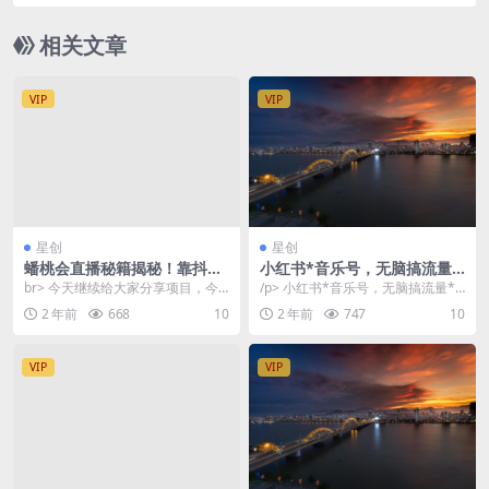
量 轻松日入2000＋
相关文章
VIP
VIP
星创
星创
蟠桃会直播秘籍揭秘！靠抖音
小红书*音乐号，无脑搞流量*
*记直播日入1000+零基础创
变现，单号月入5000
br> 今天继续给大家分享项目，今
/p> 小红书*音乐号，无脑搞流量*
业，赠保姆级教程
天这个项目有点技术含量，但是确
变现，单号月入5000 1.小红书音乐
2 年前
668
10
2 年前
747
10
实很有意思，如果...
流量项...
VIP
VIP