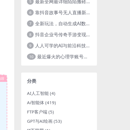
最新全网最详细陌陌搬砖，0成本，日收益300+稳定收入【揭秘】
5
靠抖音故事号无人直播新玩法，日入3000+
6
全新玩法，自动生成AI数字人口播视频，单日最高3000+，能快速上手!-暖阳网
7
抖音企业号传奇手游变现，日入4500+，小白易上手
8
人人可学的AI与前沿科技普及课，零基础，不限背景通俗易懂，深入浅出-暖阳网
9
最近爆火的心理学账号拆解，每天一条视频，半个小时解决，轻松日入三百+-暖阳网
10
内容
分类
AI人工智能
(4)
Ai智能体
(419)
FTP客户端
(5)
GPT与AI绘画
(53)