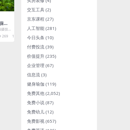
买房装修
(4)
交互工具
(2)
京东课程
(27)
保姆
人工智能
(281)
日引
拍摄技
五个环节
269
10
今日头条
(10)
付费投流
(39)
价值提升
(235)
企业管理
(67)
信息流
(3)
健身瑜伽
(119)
免费其他
(2,052)
免费小说
(87)
免费幼儿
(12)
免费影视
(657)