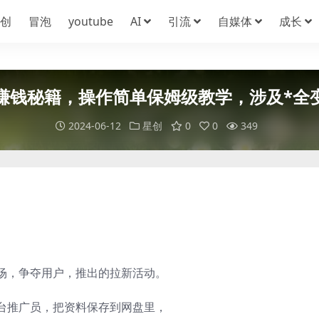
创
冒泡
youtube
AI
引流
自媒体
成长
赚钱秘籍，操作简单保姆级教学，涉及*全
2024-06-12
星创
0
0
349
场，争夺用户，推出的拉新活动。
台推广员，把资料保存到网盘里，