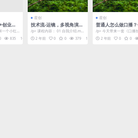
星创
星创
+创业粉”
技术流-运镜，多视角演
普通人怎么做口播？
现4000
示，拍摄+剪辑二合一教
级教程助你通过口播
拆解一个小红
/p> 课程内容： 01 自我介绍.mp
/p> 今天带来一套《口播
学，通俗易懂（70节课）
百粉！
教程，小红
4 02 初步了解运镜的方式,mp4
巧》的课程 整套课分为
0
835
10
2 年前
0
0
379
10
2 年前
0
0
..
0...
由浅入深的告诉了大...