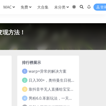
MAC
免费
大合集
未分类
登
变现方法！
排行榜展示
warp+异常的解决方案
1
日入300+，奥特曼生日祝福定制视频，小白练手项目-暖阳网
2
靠抖音半无人直播给宝宝起名，公域＋私域双重变现模式
3
男粉6.0.革新玩法，一天收入1500+，用美女引爆得物APP【揭秘】-暖阳网
4