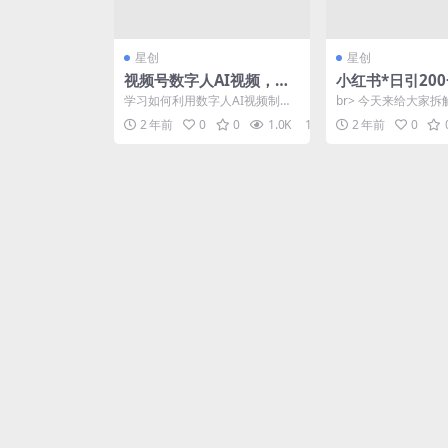
星创
星创
视频号数字人AI视频，条
小红书*日引200
条爆款，一分钟搞定原
割韭菜“日稳定变
学习如何利用数字人AI视频制作
br> 今天来给大家
创，躺赚8000+
+实操教程！
原创内容，在视频号平台获得爆
书引流白领创业粉的
2 年前
0
0
1.0K
10
2 年前
0
款效应，一分钟搞定原创...
书上引流的粉质量是非.