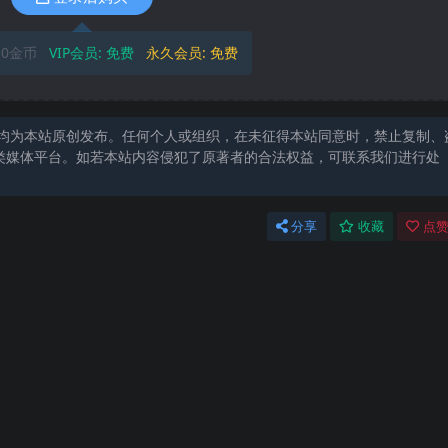
10金币
VIP会员:
免费
永久会员:
免费
均为本站原创发布。任何个人或组织，在未征得本站同意时，禁止复制、
类媒体平台。如若本站内容侵犯了原著者的合法权益，可联系我们进行处
分享
收藏
点赞
，默认把最前面的0抹掉了 解决方案： 比如验证码显示为823， 实
示
充完毕 解决方案 1. 需要的直接加管理员微信，首页有 或者提工单
者名 比如生财有术，仅搜索“生财” 再比如关于房产的课程，你可以仅