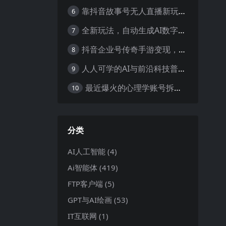
靠抖音故事号无人直播新玩法，日入3000+
6
全新玩法，自动生成AI数字人口播视频，单日最高3000+，能快速上手!-暖阳网
7
抖音企业号传奇手游变现，日入4500+，小白易上手
8
人人可学的AI与前沿科技普及课，零基础，不限背景通俗易懂，深入浅出-暖阳网
9
最近爆火的心理学账号拆解，每天一条视频，半个小时解决，轻松日入三百+-暖阳网
10
分类
AI人工智能
(4)
Ai智能体
(419)
FTP客户端
(5)
GPT与AI绘画
(53)
IT互联网
(1)