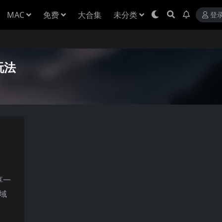
MAC
免费
大合集
未分类
登
玩法
享一
域