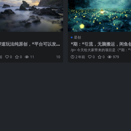
星创
赛道玩法纯原创，*平台可以发
*期：*引流，无脑搬运，闲鱼
小白轻松上手
引流一天200+，更新闲鱼防封
/p> 今天给大家带来的项目是《*期：
教学，每天多300+收益
无脑搬运闲鱼创业分引流一天200 ...
前
0
0
11
10
2 年前
0
0
979