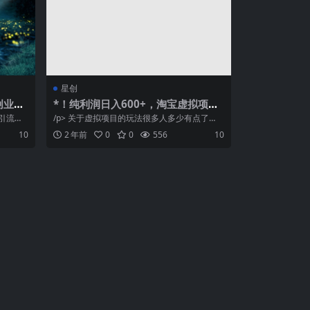
星创
创业粉
*！纯利润日入600+，淘宝虚拟项目
号优化
从0-1全套课程详细实操教学，小白
*引流，
/p> 关于虚拟项目的玩法很多人多少有点了
解，比如卖课程、软件什么的。大家也都知...
10
2 年前
0
0
556
10