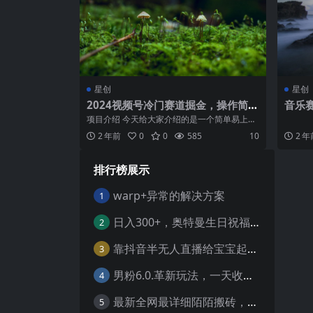
星创
星创
2024视频号冷门赛道掘金，操作简单
音乐
轻松上手，小白也能月入1000+
布，
项目介绍 今天给大家介绍的是一个简单易上手
项目，有睡眠收益， 轻松月入10000...
2 年前
0
0
585
10
2 年
排行榜展示
warp+异常的解决方案
1
日入300+，奥特曼生日祝福定制视频，小白练手项目-暖阳网
2
靠抖音半无人直播给宝宝起名，公域＋私域双重变现模式
3
男粉6.0.革新玩法，一天收入1500+，用美女引爆得物APP【揭秘】-暖阳网
4
最新全网最详细陌陌搬砖，0成本，日收益300+稳定收入【揭秘】
5