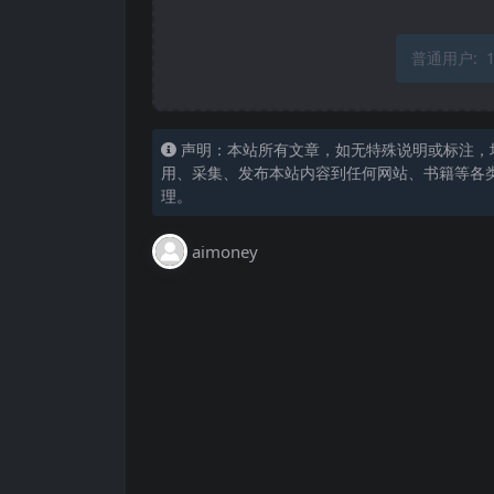
普通用户:
声明：本站所有文章，如无特殊说明或标注，
用、采集、发布本站内容到任何网站、书籍等各
理。
aimoney
下载时，遇到 验证码 只有2位或者3位
默认提取码一定是4位 原因：数据导入时
你输入时，应该填0823
某些课程，出现“未补充”或者“N#A”的显
还未及时更新数据，只是暂时的；后续会补
2. 搜索课程最核心的关键词，不要用作
索“房”字