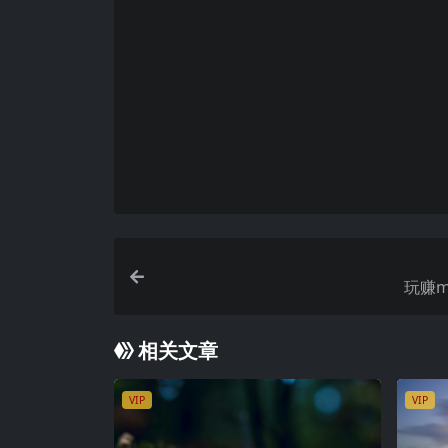
提取码为空
通常情况下，url链接中带了“&pwd=”
付款后无法显示下载地址或者无法查看内
如果您已经成功付款但是网站没有弹出成
购买该资源后，可以退款吗？
源码素材属于虚拟商品，具有可复制性，
买获取之前确认好 是您所需要的资源
玩赚m
相关文章
VIP
VIP