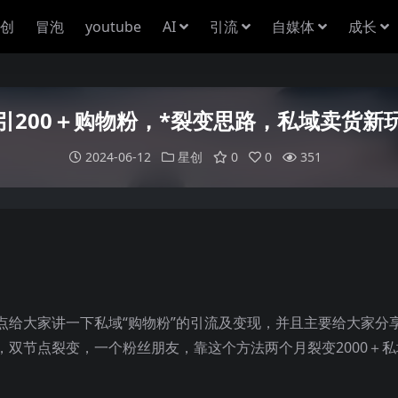
创
冒泡
youtube
AI
引流
自媒体
成长
引200＋购物粉，*裂变思路，私域卖货新
2024-06-12
星创
0
0
351
点给大家讲一下私域“购物粉”的引流及变现，并且主要给大家分
双节点裂变，一个粉丝朋友，靠这个方法两个月裂变2000＋私