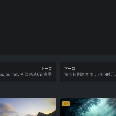
关键词，表示提取码已经填写在url中； 直接复制url打开即可
容？
功提示，请联系站长提供付款信息为您处理
可传播性，一旦授予，不接受任何形式的退款、换货要求。请您在购
上一篇
下一篇
idjourney-AI绘画从0到高手
淘宝短剧新赛道，24小时无
VIP