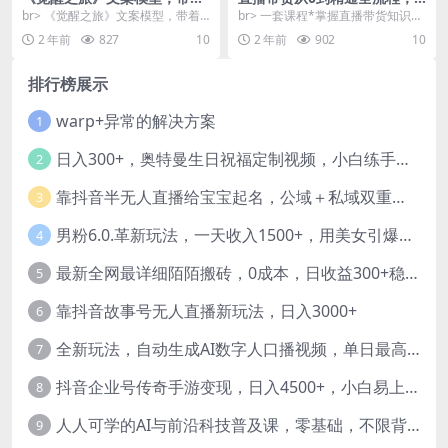
你用你的一件小事写出一篇有
-1系统化学习直播流程（35节
br> 《觉醒之旅》文案模型，带着
br> 一套课程*掌握直播带货知识点
意义的短视频文案
课）
你，用你的一件小事写出一篇，用
你是否也面临以下问题 1.想要从0-1
2 年前
827
10
2 年前
902
10
户有期待，对社会...
系统...
排行榜展示
warp+异常的解决方案
1
日入300+，奥特曼生日祝福定制视频，小白练手项目-暖阳网
2
靠抖音半无人直播给宝宝起名，公域＋私域双重变现模式
3
男粉6.0.革新玩法，一天收入1500+，用美女引爆得物APP【揭秘】-暖阳网
4
最新全网最详细陌陌搬砖，0成本，日收益300+稳定收入【揭秘】
5
靠抖音故事号无人直播新玩法，日入3000+
6
全新玩法，自动生成AI数字人口播视频，单日最高3000+，能快速上手!-暖阳网
7
抖音企业号传奇手游变现，日入4500+，小白易上手
8
人人可学的AI与前沿科技普及课，零基础，不限背景通俗易懂，深入浅出-暖阳网
9