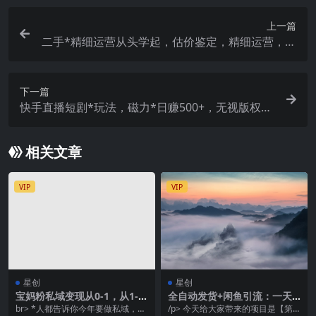
上一篇
二手*精细运营从头学起，估价鉴定，精细运营，细
节操作（58节）
下一篇
快手直播短剧*玩法，磁力*日赚500+，无视版权违
规提示，可清除违规
相关文章
VIP
VIP
星创
星创
宝妈粉私域变现从0-1，从1-1
全自动发货+闲鱼引流：一天2
00，保姆级实操教程，长久稳
00流量，创业闭环模式实现收
br> *人都告诉你今年要做私域，但
/p> 今天给大家带来的项目是【第