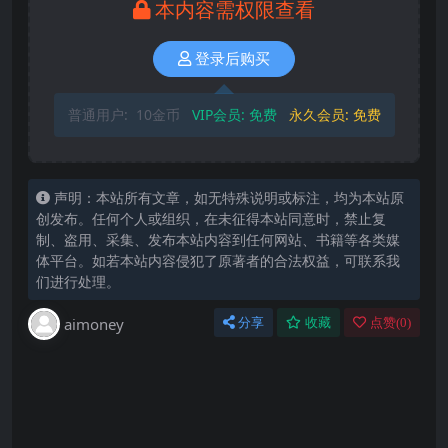
本内容需权限查看
登录后购买
普通用户:
10金币
VIP会员:
免费
永久会员:
免费
声明：本站所有文章，如无特殊说明或标注，均为本站原
创发布。任何个人或组织，在未征得本站同意时，禁止复
制、盗用、采集、发布本站内容到任何网站、书籍等各类媒
体平台。如若本站内容侵犯了原著者的合法权益，可联系我
们进行处理。
aimoney
分享
收藏
点赞(
0
)
下载时，遇到 验证码 只有2位或者3位
默认提取码一定是4位 原因：数据导入时，默认把
最前面的0抹掉了 解决方案： 比如验证码显示为
823， 实际你输入时，应该填0823