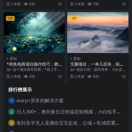
定的变现之法
益
是私域也有很多种类型，哪种类型
三期：*引流，无脑搬运，闲鱼创业
2 年前
923
10
2 年前
756
10
比较好做，哪种...
粉引流一天20...
VIP
VIP
星创
星创
*闲鱼电商项目操作技巧，教
无脑项目，一单几百块，轻松
你轻松实现每日500收入【揭
月入5w+，看完就能直接操作
/p> 这个项目操作容易，*易上手，
/p> 项目介绍：操作简单，小白必
秘】
咸鱼无货源电商项目是一个创新的
学，无脑做就可以了，每单利润在3
2 年前
203
10
2 年前
933
10
电子商务平台，...
00以上，一天...
排行榜展示
warp+异常的解决方案
1
日入300+，奥特曼生日祝福定制视频，小白练手项目-暖阳网
2
靠抖音半无人直播给宝宝起名，公域＋私域双重变现模式
3