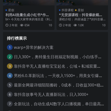
星创
抖音课程
星创
利用AI批量生成小红书*作品
*无货源课程：抖音爆款截
内容，无脑复制粘贴轻松月入
流、高客单价选品、品牌玩法
br> 今天给大家带来的项目是《利
课程介绍： 内容涵盖了*的抖音爆
过万
【不含软件】
用AI批量生成小红书*作品内容，无
款截流，高客单价选品，1688品牌
2 年前
654
10
2 年前
1.0K
10
脑复制粘贴轻...
玩法，品牌效应...
排行榜展示
warp+异常的解决方案
1
日入300+，奥特曼生日祝福定制视频，小白练手项目-暖阳网
2
靠抖音半无人直播给宝宝起名，公域＋私域双重变现模式
3
男粉6.0.革新玩法，一天收入1500+，用美女引爆得物APP【揭秘】-暖阳网
4
最新全网最详细陌陌搬砖，0成本，日收益300+稳定收入【揭秘】
5
靠抖音故事号无人直播新玩法，日入3000+
6
全新玩法，自动生成AI数字人口播视频，单日最高3000+，能快速上手!-暖阳网
7