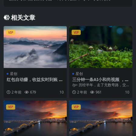
0，快来了解！
相关文章
VIP
VIP
星创
星创
红包自动赚，收益实时到账 可
三分钟一条AI小和尚视频 ，日
靠小项目，每日赚个零花钱
引300+创业粉。单日变现四位
/p> 历经半年，走了无数弯路，交
数 ，附赠全套工具
了无数学费。终于给兄弟们把这个
2 年前
679
10
2 年前
961
10
方法测试出来了 ...
VIP
VIP