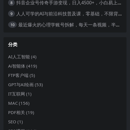
抖音企业号传奇手游变现，日入4500+，小白易上手
8
人人可学的AI与前沿科技普及课，零基础，不限背景通俗易懂，深入浅出-暖阳网
9
最近爆火的心理学账号拆解，每天一条视频，半个小时解决，轻松日入三百+-暖阳网
10
分类
AI人工智能
(4)
Ai智能体
(419)
FTP客户端
(5)
GPT与AI绘画
(53)
IT互联网
(1)
MAC
(156)
PDF相关
(19)
SEO
(1)