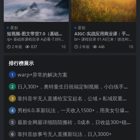
星创
星创
短视频-图文带货7.0（基础班
AIGC-实战应用商业课：手把
+精英班）一部手机在家就能
手教学，商业落地，学以致
/p> 基础班课程目录 A必看-7.0抖音
br> 课程目录 01.AI已来！抓住时代
做，带你日进斗金
用，帮你实现*职业腾飞
电商规范用请词库.mp4 A*节：7....
风口！.mp4 02.成为新人美开启
2 年前
837
10
2 年前
446
10
新...
排行榜展示
warp+异常的解决方案
1
日入300+，奥特曼生日祝福定制视频，小白练手项目-暖阳网
2
靠抖音半无人直播给宝宝起名，公域＋私域双重变现模式
3
男粉6.0.革新玩法，一天收入1500+，用美女引爆得物APP【揭秘】-暖阳网
4
最新全网最详细陌陌搬砖，0成本，日收益300+稳定收入【揭秘】
5
靠抖音故事号无人直播新玩法，日入3000+
6