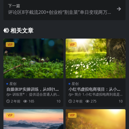
下一篇
评论区8字截流200+创业粉“割韭菜”单日变现两万+
24年截流*方法！
相关文章
VIP
VIP
星创
星创
自媒体IP实操训练，从0到1打
小红书虚拟电商项目：从小白
造财经自媒体，打通内容、引
到精英（视频课程+交付手
/p> 训练营*： 提供适合普通人的自
/p> 简介 1.小红书虚拟电商到底是
流、变现闭环
册）
媒体玩法，帮助普通人通过自媒体
什么？有什么优势？我们来简单分
2 年前
165
10
2 年前
275
10
赚到人生的*...
析一下： *...
VIP
VIP