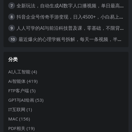
全新玩法，自动生成AI数字人口播视频，单日最高3000+，能快速上手!-暖阳网
7
抖音企业号传奇手游变现，日入4500+，小白易上手
8
人人可学的AI与前沿科技普及课，零基础，不限背景通俗易懂，深入浅出-暖阳网
9
最近爆火的心理学账号拆解，每天一条视频，半个小时解决，轻松日入三百+-暖阳网
10
分类
AI人工智能
(4)
Ai智能体
(419)
FTP客户端
(5)
GPT与AI绘画
(53)
IT互联网
(1)
MAC
(156)
PDF相关
(19)