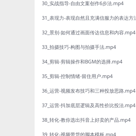
30_实战指导-自由文案创作6步法.mp4
31_表现力-表现自然且充满信服力的表达方法
32_景别-如何通过画面传达信息和内容.mp4
33_拍摄技巧-构图与拍摄手法.mp4
34_剪辑-剪辑操作和BGM的选择.mp4
35_剪辑-控制情绪-留住用户.mp4
36_运营-视频发布技巧和三种投放思路.mp4
37_运营-抖加底层逻辑及高性价比投法.mp4
38_转化-教你选出抖音上好卖的产品.mp4
39_转化-视频带货的脚本模板.mp4