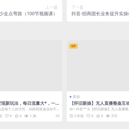
上一篇
下一篇
眼少走点弯路（100节视频课）
抖音-招商团长业务提升实操
节）
VIP
星创
变现新玩法，每日流量大*，一
【怀旧新娘】无人直播整蛊互
一个原创视频，操作简单，日入
（含全套开播教程+软件+视频
 好色是每个人的天性，别跟我装逼说你不
br> 抖音**火【怀旧新娘】无人直播
+
+音效）
阿辉本人也在此上面花费过钱包，...
玩法（含全套开播教程 软件 视频素...
前
0
0
1.3K
10
2 年前
0
0
370