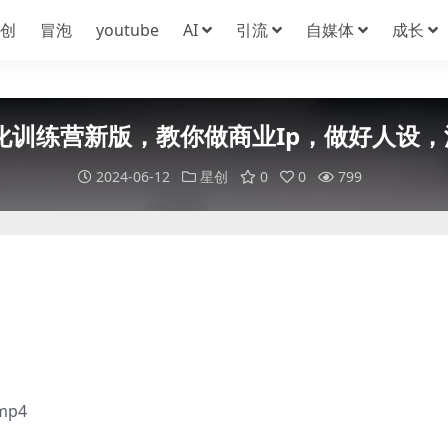
创
冒泡
youtube
AI
引流
自媒体
成长
孵化训练营新版，教你做商业Ip，做好人设
2024-06-12
星创
0
0
799
mp4