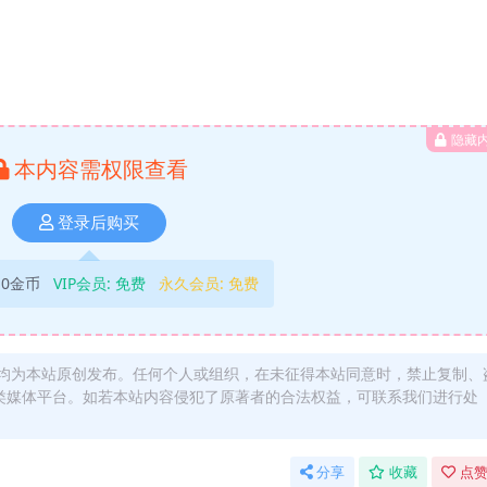
隐藏
本内容需权限查看
登录后购买
10金币
VIP会员:
免费
永久会员:
免费
均为本站原创发布。任何个人或组织，在未征得本站同意时，禁止复制、
类媒体平台。如若本站内容侵犯了原著者的合法权益，可联系我们进行处
分享
收藏
点赞