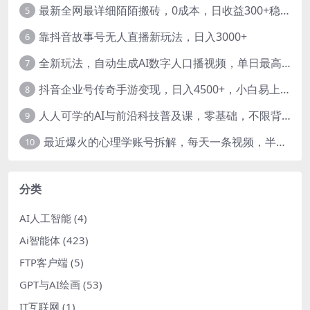
最新全网最详细陌陌搬砖，0成本，日收益300+稳定收入【揭秘】
5
靠抖音故事号无人直播新玩法，日入3000+
6
全新玩法，自动生成AI数字人口播视频，单日最高3000+，能快速上手!-暖阳网
7
抖音企业号传奇手游变现，日入4500+，小白易上手
8
人人可学的AI与前沿科技普及课，零基础，不限背景通俗易懂，深入浅出-暖阳网
9
最近爆火的心理学账号拆解，每天一条视频，半个小时解决，轻松日入三百+-暖阳网
10
分类
AI人工智能
(4)
Ai智能体
(423)
FTP客户端
(5)
GPT与AI绘画
(53)
IT互联网
(1)