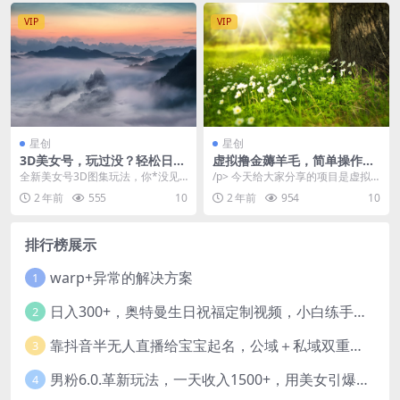
VIP
VIP
星创
星创
3D美女号，玩过没？轻松日入
虚拟撸金薅羊毛，简单操作，
500+，纯虚拟资源玩法，完全
小白当天上手，月收益5000+
全新美女号3D图集玩法，你*没见
/p> 今天给大家分享的项目是虚拟
0成本，*蓝海（附带资料）
过，项目非常蓝海，打破普通美女
物品薅羊毛玩法，跟着学习之后，
2 年前
555
10
2 年前
954
10
号思维，新颖的视频...
小白完全可以自己...
排行榜展示
warp+异常的解决方案
1
日入300+，奥特曼生日祝福定制视频，小白练手项目-暖阳网
2
靠抖音半无人直播给宝宝起名，公域＋私域双重变现模式
3
男粉6.0.革新玩法，一天收入1500+，用美女引爆得物APP【揭秘】-暖阳网
4