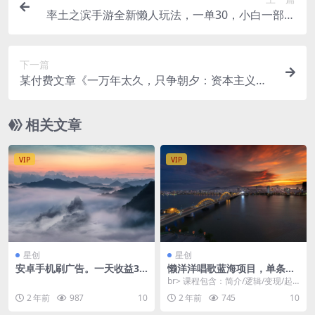
率土之滨手游全新懒人玩法，一单30，小白一部手
机无脑操作，日入3000+轻…
下一篇
某付费文章《一万年太久，只争朝夕：资本主义的*
*底层逻辑》
相关文章
VIP
VIP
星创
星创
安卓手机刷广告。一天收益30
懒洋洋唱歌蓝海项目，单条作
0~1000，无上限，可批量复制
品上10 点赞，变现稳定/快
br> 课程包含：简介/逻辑/变现/起
扩大
（教程 工具）
号 抖音搜索懒洋洋唱歌可以看到非
2 年前
987
10
2 年前
745
10
常多点赞和...