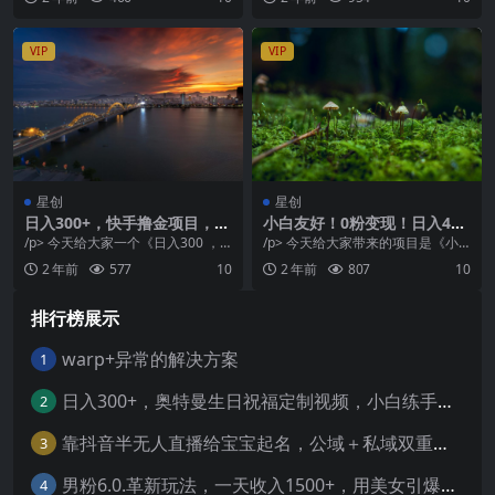
0W，轻轻...
注...
VIP
VIP
星创
星创
日入300+，快手撸金项目，可
小白友好！0粉变现！日入4位
矩阵
数！跑酷游戏小说推文项目
/p> 今天给大家一个《日入300 ，
/p> 今天给大家带来的项目是《小
（附千G素材）
快手撸金》的一个项目 基本上没有
白友好！0粉变现！日入4位数！跑
2 年前
577
10
2 年前
807
10
什么门槛，...
酷游戏小说推文...
排行榜展示
warp+异常的解决方案
1
日入300+，奥特曼生日祝福定制视频，小白练手项目-暖阳网
2
靠抖音半无人直播给宝宝起名，公域＋私域双重变现模式
3
男粉6.0.革新玩法，一天收入1500+，用美女引爆得物APP【揭秘】-暖阳网
4