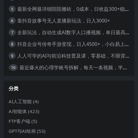
最新全网最详细陌陌搬砖，0成本，日收益300+稳定收入【揭秘】
5
靠抖音故事号无人直播新玩法，日入3000+
6
全新玩法，自动生成AI数字人口播视频，单日最高3000+，能快速上手!-暖阳网
7
抖音企业号传奇手游变现，日入4500+，小白易上手
8
人人可学的AI与前沿科技普及课，零基础，不限背景通俗易懂，深入浅出-暖阳网
9
最近爆火的心理学账号拆解，每天一条视频，半个小时解决，轻松日入三百+-暖阳网
10
分类
AI人工智能
(4)
Ai智能体
(423)
FTP客户端
(5)
GPT与AI绘画
(53)