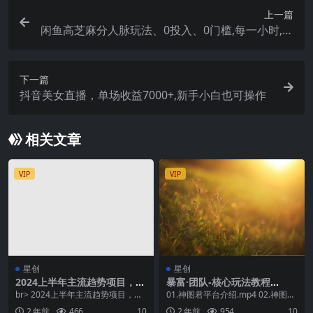
上一篇
闲鱼高芝麻分人脉玩法、0投入、0门槛,每一小时,月
入过万！
下一篇
抖音美女直播，单场收益7000+,新手小白也可操作
相关文章
VIP
VIP
星创
星创
2024上半年主流趋势项目，打
暴富·团队-核心玩法教程
造中间商模式，成为倒爷，易
（新）各种玩法混剪教程（69
br> 2024上半年主流趋势项目，打
01.神图君平台介绍.mp4 02.神图君
上手，用心做，…
节课）
造中间商的模式，成为倒爷，月入1
操作流程准备工作.mp4 03.账号
2 年前
466
10
2 年前
954
10