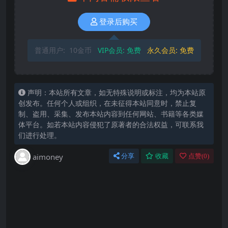
登录后购买
普通用户:
10金币
VIP会员:
免费
永久会员:
免费
声明：本站所有文章，如无特殊说明或标注，均为本站原
创发布。任何个人或组织，在未征得本站同意时，禁止复
制、盗用、采集、发布本站内容到任何网站、书籍等各类媒
体平台。如若本站内容侵犯了原著者的合法权益，可联系我
们进行处理。
aimoney
分享
收藏
点赞(
0
)
下载时，遇到 验证码 只有2位或者3位
默认提取码一定是4位 原因：数据导入时，默认把
最前面的0抹掉了 解决方案： 比如验证码显示为
823， 实际你输入时，应该填0823