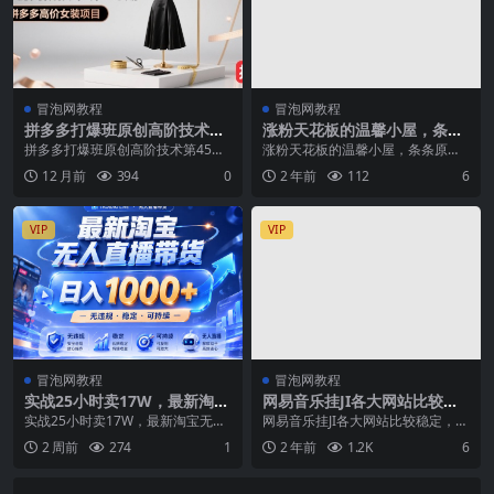
冒泡网教程
冒泡网教程
拼多多打爆班原创高阶技术第
涨粉天花板的温馨小屋，条条
45期，拼多多高价女装项目
原创爆款，小白也能日入1000
拼多多打爆班原创高阶技术第45
涨粉天花板的温馨小屋，条条原创
+【揭秘】
期，拼多多高价女装项目 课程内
爆款，小白也能日入1000+【揭
12 月前
394
0
2 年前
112
6
容： 01.《拼多多...
秘】 利用AI与视...
VIP
VIP
冒泡网教程
冒泡网教程
实战25小时卖17W，最新淘宝
网易音乐挂JI各大网站比较稳
无人直播玩法，让你睡觉都在
定，月入1500 ，不用繁杂实
实战25小时卖17W，最新淘宝无人
网易音乐挂JI各大网站比较稳定，月
进账，拒绝死工资！
际操作，轻轻松松拿盈利【揭
直播玩法，让你睡觉都在进账，拒
入1500 ，不用繁杂实际操作，轻轻
2 周前
274
1
2 年前
1.2K
6
密】
绝死工资！【揭秘...
松松拿盈利...