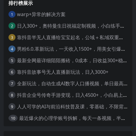
排行榜展示
warp+异常的解决方案
1
日入300+，奥特曼生日祝福定制视频，小白练手项目-暖阳网
2
靠抖音半无人直播给宝宝起名，公域＋私域双重变现模式
3
男粉6.0.革新玩法，一天收入1500+，用美女引爆得物APP【揭秘】-暖阳网
4
最新全网最详细陌陌搬砖，0成本，日收益300+稳定收入【揭秘】
5
靠抖音故事号无人直播新玩法，日入3000+
6
全新玩法，自动生成AI数字人口播视频，单日最高3000+，能快速上手!-暖阳网
7
抖音企业号传奇手游变现，日入4500+，小白易上手
8
人人可学的AI与前沿科技普及课，零基础，不限背景通俗易懂，深入浅出-暖阳网
9
最近爆火的心理学账号拆解，每天一条视频，半个小时解决，轻松日入三百+-暖阳网
10