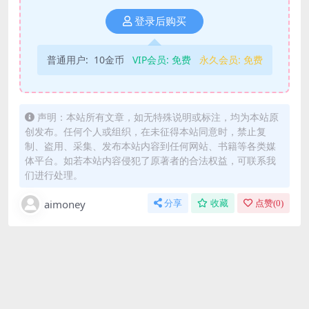
登录后购买
普通用户:
10金币
VIP会员:
免费
永久会员:
免费
声明：本站所有文章，如无特殊说明或标注，均为本站原
创发布。任何个人或组织，在未征得本站同意时，禁止复
制、盗用、采集、发布本站内容到任何网站、书籍等各类媒
体平台。如若本站内容侵犯了原著者的合法权益，可联系我
们进行处理。
aimoney
分享
收藏
点赞(
0
)
下载时，遇到 验证码 只有2位或者3位
默认提取码一定是4位 原因：数据导入时，默认把最前
面的0抹掉了 解决方案： 比如验证码显示为823， 实际
你输入时，应该填0823