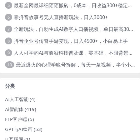
最新全网最详细陌陌搬砖，0成本，日收益300+稳定收入【揭秘】
5
靠抖音故事号无人直播新玩法，日入3000+
6
全新玩法，自动生成AI数字人口播视频，单日最高3000+，能快速上手!-暖阳网
7
抖音企业号传奇手游变现，日入4500+，小白易上手
8
人人可学的AI与前沿科技普及课，零基础，不限背景通俗易懂，深入浅出-暖阳网
9
最近爆火的心理学账号拆解，每天一条视频，半个小时解决，轻松日入三百+-暖阳网
10
分类
AI人工智能
(4)
Ai智能体
(419)
FTP客户端
(5)
GPT与AI绘画
(53)
IT互联网
(1)