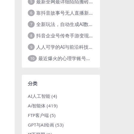
最新全网最详细陌陌搬砖，0成本，日收益300+稳定收入【揭秘】
5
靠抖音故事号无人直播新玩法，日入3000+
6
全新玩法，自动生成AI数字人口播视频，单日最高3000+，能快速上手!-暖阳网
7
抖音企业号传奇手游变现，日入4500+，小白易上手
8
人人可学的AI与前沿科技普及课，零基础，不限背景通俗易懂，深入浅出-暖阳网
9
最近爆火的心理学账号拆解，每天一条视频，半个小时解决，轻松日入三百+-暖阳网
10
分类
AI人工智能
(4)
Ai智能体
(419)
FTP客户端
(5)
GPT与AI绘画
(53)