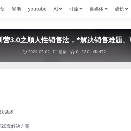
创
冒泡
youtube
AI
引流
自媒体
成长
营3.0之顺人性销售法，*解决销售难题
2024-05-02
星创
0
0
472
方法话术
20套解决方案