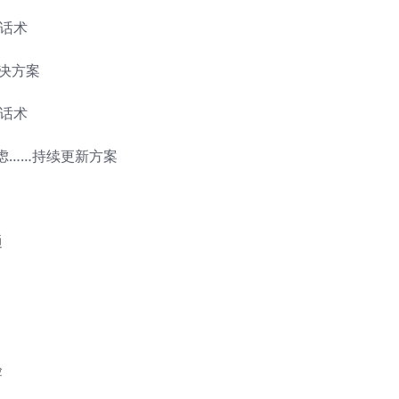
话术
决方案
话术
虑……持续更新方案
通
验