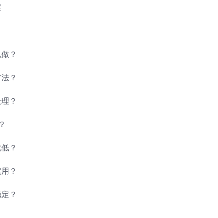
案
么做？
方法？
处理？
？
化低？
实用？
稳定？