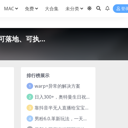
MAC
免费
大合集
未分类
登
、可落地、可执…
排行榜展示
warp+异常的解决方案
1
日入300+，奥特曼生日祝福定制视频，小白练手项目-暖阳网
2
靠抖音半无人直播给宝宝起名，公域＋私域双重变现模式
3
男粉6.0.革新玩法，一天收入1500+，用美女引爆得物APP【揭秘】-暖阳网
4