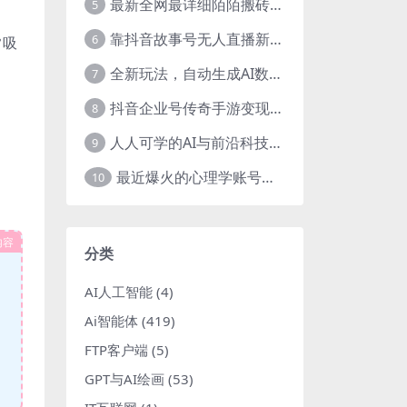
最新全网最详细陌陌搬砖，0成本，日收益300+稳定收入【揭秘】
5
靠抖音故事号无人直播新玩法，日入3000+
6
常吸
全新玩法，自动生成AI数字人口播视频，单日最高3000+，能快速上手!-暖阳网
7
抖音企业号传奇手游变现，日入4500+，小白易上手
8
人人可学的AI与前沿科技普及课，零基础，不限背景通俗易懂，深入浅出-暖阳网
9
最近爆火的心理学账号拆解，每天一条视频，半个小时解决，轻松日入三百+-暖阳网
10
内容
分类
AI人工智能
(4)
Ai智能体
(419)
FTP客户端
(5)
GPT与AI绘画
(53)