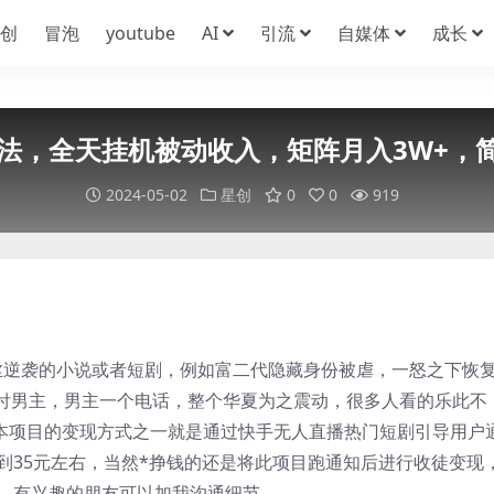
创
冒泡
youtube
AI
引流
自媒体
成长
法，全天挂机被动收入，矩阵月入3W+，
2024-05-02
星创
0
0
919
丝逆袭的小说或者短剧，例如富二代隐藏身份被虐，一怒之下恢
付男主，男主一个电话，整个华夏为之震动，很多人看的乐此不
，本项目的变现方式之一就是通过快手无人直播热门短剧引导用户
0到35元左右，当然*挣钱的还是将此项目跑通知后进行收徒变现
*，有兴趣的朋友可以加我沟通细节，