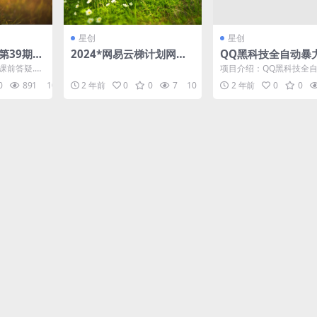
星创
星创
第39期：
2024*网易云梯计划网页
QQ黑科技全自动暴
论实战全
版，单机日入150+，听歌
男粉变现，批量操作
-课前答疑.m
项目介绍：QQ黑科技全
月入5000+
月入几万【揭秘】
推广逻辑梳理
引流变现，主要利用脚本
0
891
10
2 年前
0
0
7
10
2 年前
0
0
动化的引流，单号每天*...