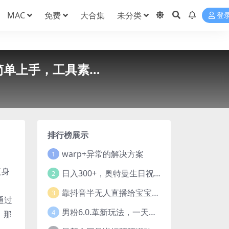
MAC
免费
大合集
未分类
登
简单上手，工具素…
排行榜展示
warp+异常的解决方案
1
复身
日入300+，奥特曼生日祝福定制视频，小白练手项目-暖阳网
2
靠抖音半无人直播给宝宝起名，公域＋私域双重变现模式
3
通过
男粉6.0.革新玩法，一天收入1500+，用美女引爆得物APP【揭秘】-暖阳网
4
，那