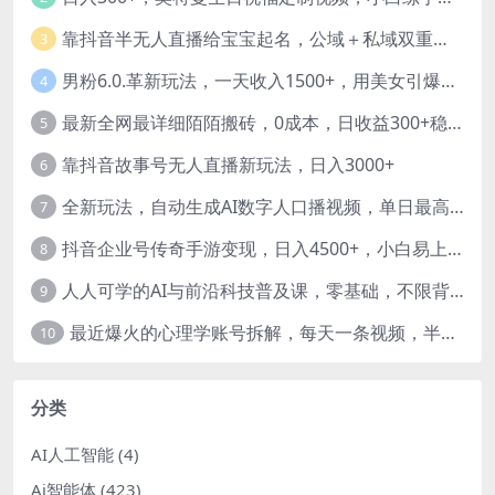
靠抖音半无人直播给宝宝起名，公域＋私域双重变现模式
3
男粉6.0.革新玩法，一天收入1500+，用美女引爆得物APP【揭秘】-暖阳网
4
最新全网最详细陌陌搬砖，0成本，日收益300+稳定收入【揭秘】
5
靠抖音故事号无人直播新玩法，日入3000+
6
全新玩法，自动生成AI数字人口播视频，单日最高3000+，能快速上手!-暖阳网
7
抖音企业号传奇手游变现，日入4500+，小白易上手
8
人人可学的AI与前沿科技普及课，零基础，不限背景通俗易懂，深入浅出-暖阳网
9
最近爆火的心理学账号拆解，每天一条视频，半个小时解决，轻松日入三百+-暖阳网
10
分类
AI人工智能
(4)
Ai智能体
(423)