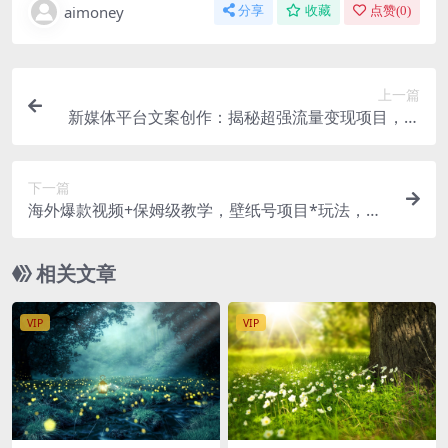
aimoney
分享
收藏
点赞(
0
)
上一篇
新媒体平台文案创作：揭秘超强流量变现项目，轻
松日入500+【详解】
下一篇
海外爆款视频+保姆级教学，壁纸号项目*玩法，月
入10000+教你一步到位【揭秘】
相关文章
VIP
VIP