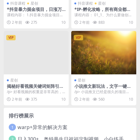
抖音课程
星创
抖音课程
星创
*抖音暴力掘金项目，日涨万
*IP-孵化攻略，所有商业都能
粉，一单变现500+【揭秘】
在抖音重做一遍，单月GMV超
课程内容： 1.抖音暴力掘金项目介
课程内容： 01_1、为什么要做创始
200万
绍 2.暴力掘金项目具体实操课 3.知
人ip?.mp4 02_2、什么样的*值得
2 年前
275
10
2 年前
883
10
乎热门选...
我...
VIP
VIP
星创
星创
揭秘好看视频关键词矩阵引
小说推文新玩法，文字一键生
流，实现每天50*粉丝和稳定
成AI漫画视频，新手小白无压
/p> 好看视频的权重是非常高的，
/p> 小说推文已经是很久的项目
收入！
力
毕竟是人家百度的子公司，排名自
了，大家经常看到呈现的内容也比
2 年前
375
10
2 年前
560
10
然吊打任何一个视...
较简单，一个解压视...
排行榜展示
warp+异常的解决方案
1
日入300+，奥特曼生日祝福定制视频，小白练手项目-暖阳网
2