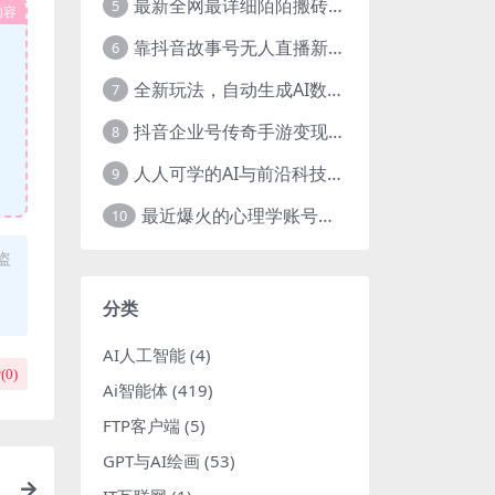
最新全网最详细陌陌搬砖，0成本，日收益300+稳定收入【揭秘】
5
内容
靠抖音故事号无人直播新玩法，日入3000+
6
全新玩法，自动生成AI数字人口播视频，单日最高3000+，能快速上手!-暖阳网
7
抖音企业号传奇手游变现，日入4500+，小白易上手
8
人人可学的AI与前沿科技普及课，零基础，不限背景通俗易懂，深入浅出-暖阳网
9
最近爆火的心理学账号拆解，每天一条视频，半个小时解决，轻松日入三百+-暖阳网
10
盗
分类
AI人工智能
(4)
(
0
)
Ai智能体
(419)
FTP客户端
(5)
GPT与AI绘画
(53)