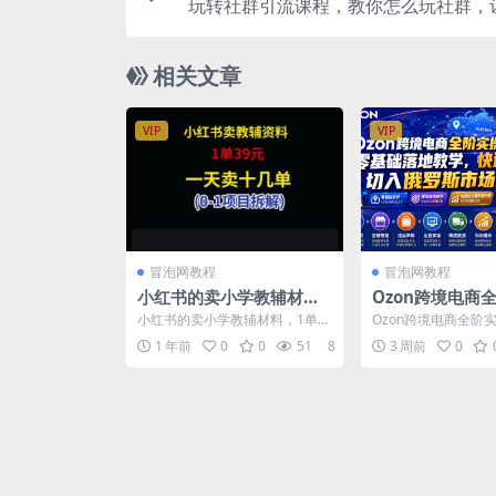
玩转社群引流课程，教你怎么玩社群，
变倍增，轻松打造社
相关文章
VIP
VIP
冒泡网教程
冒泡网教程
小红书的卖小学教辅材
Ozon跨境电商
料，1单39，1天十几单
程，零基础落地
小红书的卖小学教辅材料，1单3
Ozon跨境电商全阶
速低成本切入俄
9，1天十几单 课程简介： 这样
基础落地教学，快速
1 年前
0
0
51
8
3 周前
0
的项目早已火了好多...
俄罗斯市场 课程介绍..