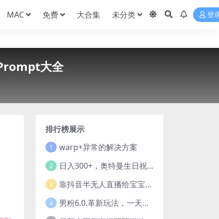
MAC
免费
大合集
未分类
登
rompt大全
排行榜展示
warp+异常的解决方案
1
日入300+，奥特曼生日祝福定制视频，小白练手项目-暖阳网
2
靠抖音半无人直播给宝宝起名，公域＋私域双重变现模式
3
男粉6.0.革新玩法，一天收入1500+，用美女引爆得物APP【揭秘】-暖阳网
4