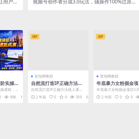
让用户裂
视频号创作者分成3.0玩法，骚操作100%过原
群流量池
创，条条爆款，单日1000+
VIP
VIP
冒泡网教程
冒泡网教程
全阶实操课
自然流打造IP正确方法线
年底暴力女粉掘金项
教学，快
上课，自然流短视频教程
变现1.5W+【揭秘】
实操课程，零
自然流打造IP正确方法线上课，
年底暴力女粉掘金项目5天
罗斯市场
网-优质付费教程和
低成本切入
自然流短视频教程 课程内容：
5W+【揭秘】 项目介绍
0
986
1
2 年前
0
0
359
6
2 年前
0
0
.
1、先导片，什么是自...
底这个时间，用女...
目大全