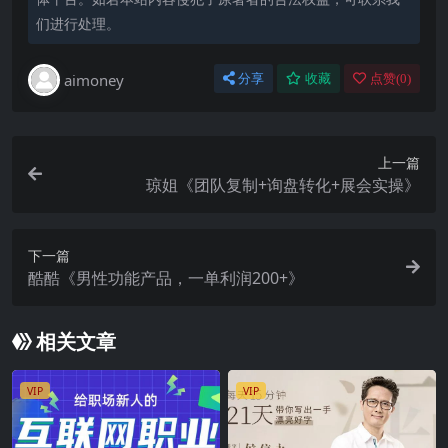
们进行处理。
aimoney
分享
收藏
点赞(
0
)
上一篇
琼姐《团队复制+询盘转化+展会实操》
下一篇
酷酷《男性功能产品，一单利润200+》
相关文章
VIP
VIP