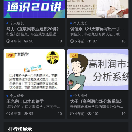
个人成长
个人成长
马力《互联网职业通识20讲》
侯信永《21天带你写出一手漂
亮好字》
行业前沿信息、职业规划底层逻
侯信永，书法九段名师认证，教学1
辑、大厂求职路径与资源，一次全
3年，辅导上万名学员，每天15分
4 年前
90
10
5 年前
87
10
搞定！ 现在购买赠送电...
钟，21天带你写...
VIP
VIP
个人成长
个人成长
王光宗：口才套路学
大圣《高利润市场分析系统》
课程介绍： 口才套路学，不同于其
来自陈舟成长学院的30天公众号变
他任何学科。 口才套路学，讲的内
现训练营，价值1299！课程由理论
6 年前
95
10
4 年前
102
10
容都是直接落地实...
到实践，适合零...
排行榜展示