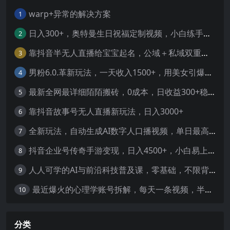
warp+异常的解决方案
1
日入300+，奥特曼生日祝福定制视频，小白练手项目-暖阳网
2
靠抖音半无人直播给宝宝起名，公域＋私域双重变现模式
3
男粉6.0.革新玩法，一天收入1500+，用美女引爆得物APP【揭秘】-暖阳网
4
最新全网最详细陌陌搬砖，0成本，日收益300+稳定收入【揭秘】
5
靠抖音故事号无人直播新玩法，日入3000+
6
全新玩法，自动生成AI数字人口播视频，单日最高3000+，能快速上手!-暖阳网
7
抖音企业号传奇手游变现，日入4500+，小白易上手
8
人人可学的AI与前沿科技普及课，零基础，不限背景通俗易懂，深入浅出-暖阳网
9
最近爆火的心理学账号拆解，每天一条视频，半个小时解决，轻松日入三百+-暖阳网
10
分类