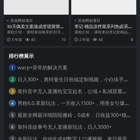
其他网创项目
其他网创项目
30天疯卖文案速成变现营第四
李记·精品凉拌菜系列热卤系列
期，价值799元
教程
课程介绍： 课程来自唯库的30天疯
课程介绍： 课程来自李记的精品凉
卖文案速成变现营第四期，价值79
拌菜系列热卤系列教程。领基础学
5 年前
40
10
2 年前
44
8
9元。0基础、...
员，可以学会地道凉...
排行榜展示
warp+异常的解决方案
1
日入300+，奥特曼生日祝福定制视频，小白练手项目-暖阳网
2
靠抖音半无人直播给宝宝起名，公域＋私域双重变现模式
3
男粉6.0.革新玩法，一天收入1500+，用美女引爆得物APP【揭秘】-暖阳网
4
最新全网最详细陌陌搬砖，0成本，日收益300+稳定收入【揭秘】
5
靠抖音故事号无人直播新玩法，日入3000+
6
全新玩法，自动生成AI数字人口播视频，单日最高3000+，能快速上手!-暖阳网
7