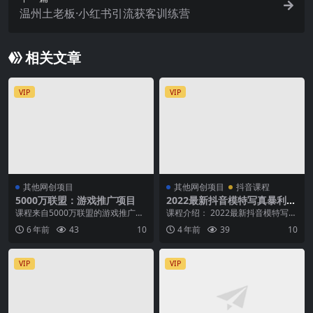
温州土老板·小红书引流获客训练营
相关文章
VIP
VIP
其他网创项目
其他网创项目
抖音课程
5000万联盟：游戏推广项目
2022最新抖音模特写真暴利掘
金项目，价值398元
课程来自5000万联盟的游戏推广项
课程介绍： 2022最新抖音模特写真
目，项目主要帮手游厂推广手游。
暴利掘金项目，价值398元。创业
6 年前
43
10
4 年前
39
10
在互网联‬上，游...
项目0风险，...
VIP
VIP