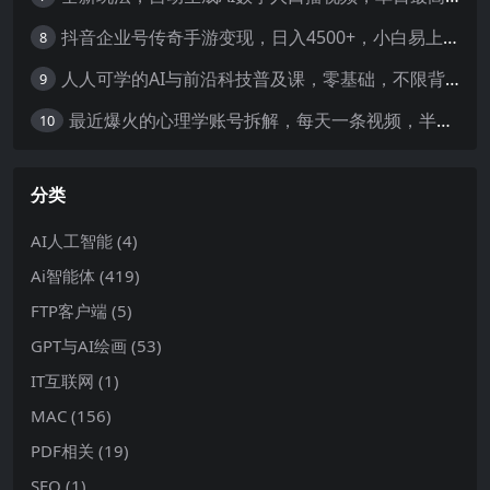
抖音企业号传奇手游变现，日入4500+，小白易上手
8
人人可学的AI与前沿科技普及课，零基础，不限背景通俗易懂，深入浅出-暖阳网
9
最近爆火的心理学账号拆解，每天一条视频，半个小时解决，轻松日入三百+-暖阳网
10
分类
AI人工智能
(4)
Ai智能体
(419)
FTP客户端
(5)
GPT与AI绘画
(53)
IT互联网
(1)
MAC
(156)
PDF相关
(19)
SEO
(1)