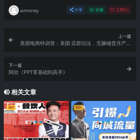
aimoney
分享
收藏
点赞(
0
)
上一篇
美团电商特训营：美团·店群玩法，无脑铺货月产出
6000-15000+精细化月产2w+
下一篇
阿欣《PPT零基础到高手》
相关文章
VIP
VIP