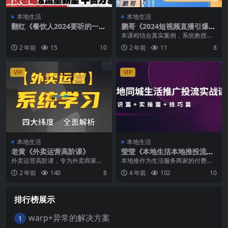
本地生活
本地生活
翻红《餐饮人2024要听的一堂
鹏哥《2024短视频直播引爆同
课》
城流量》
本课程结合真实案例，系统教授实
体店主如何通过短视频和直播引爆
2 年前
15
10
2 年前
11
8
同城流量。课程内容涵...
VIP
VIP
本地生活
本地生活
老黄《外卖运营高阶课》
莹莹《本地生活本地推投流实
操课》
外卖运营高阶课，专为外卖商家量
本地推作为生活服务商家的付费投
身打造，从商圈分析到平台逻辑，
流工具，它到底有什么作用呢？比
2 年前
140
8
4 年前
102
10
从餐品设计到活动配置...
如当你每个小时内容产...
排行榜展示
warp+异常的解决方案
1