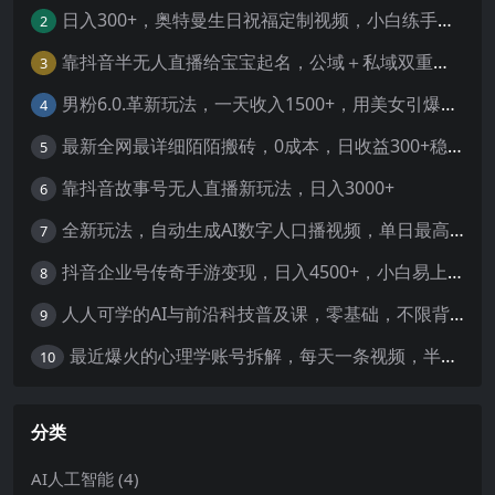
日入300+，奥特曼生日祝福定制视频，小白练手项目-暖阳网
2
靠抖音半无人直播给宝宝起名，公域＋私域双重变现模式
3
男粉6.0.革新玩法，一天收入1500+，用美女引爆得物APP【揭秘】-暖阳网
4
最新全网最详细陌陌搬砖，0成本，日收益300+稳定收入【揭秘】
5
靠抖音故事号无人直播新玩法，日入3000+
6
全新玩法，自动生成AI数字人口播视频，单日最高3000+，能快速上手!-暖阳网
7
抖音企业号传奇手游变现，日入4500+，小白易上手
8
人人可学的AI与前沿科技普及课，零基础，不限背景通俗易懂，深入浅出-暖阳网
9
最近爆火的心理学账号拆解，每天一条视频，半个小时解决，轻松日入三百+-暖阳网
10
分类
AI人工智能
(4)