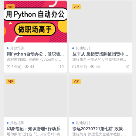
VIP
VIP
其他培训
其他培训
用Python自动办公，做职场
丛非从·反指责找到被指责中的
高手
资源，价值899元
课程来自陈廷聿的用Python自动办
课程来自丛非从的反指责找到被指
公，做职场高手，适用，非程序员
责中的资源，价值899元。被指责
5 年前
44
10
5 年前
44
10
的0基础学员；...
里，既有伤害，又有...
VIP
VIP
其他培训
其他培训
印象笔记：知识管理+行动系
徐远20230721第七讲-政策秋
统
波频送，市场不解风情——20
用印象笔记打造「知识管理+行动系
课程简介 徐远北大金融学教授、博