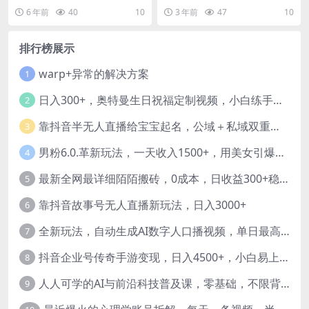
23年中回顾与展望
统」的第二大脑，是一种高效的生
士生导师美国杜克大学经济学博
6 年前
40
10
3 年前
47
10
活方式。我们将知识...
士，政策秋波频送市场...
排行榜展示
warp+异常的解决方案
1
日入300+，奥特曼生日祝福定制视频，小白练手项目-暖阳网
2
靠抖音半无人直播给宝宝起名，公域＋私域双重变现模式
3
男粉6.0.革新玩法，一天收入1500+，用美女引爆得物APP【揭秘】-暖阳网
4
最新全网最详细陌陌搬砖，0成本，日收益300+稳定收入【揭秘】
5
靠抖音故事号无人直播新玩法，日入3000+
6
全新玩法，自动生成AI数字人口播视频，单日最高3000+，能快速上手!-暖阳网
7
抖音企业号传奇手游变现，日入4500+，小白易上手
8
人人可学的AI与前沿科技普及课，零基础，不限背景通俗易懂，深入浅出-暖阳网
9