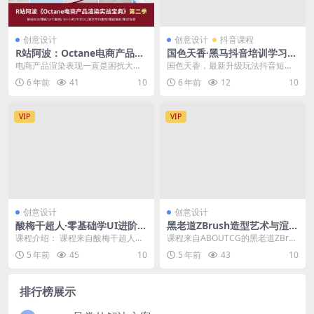
创意设计
创意设计
抖音课程
R站阿波：Octane电商产品渲
国色天香·黑马抖音培训学习资
染实战(第二季)
料(共88GB)
电商产品渲染表现一直是困扰大家
国色天香，最新升级玩法抖音短视
的事情，更是让新手童鞋一脸懵
频美景制作，轻松涨粉（全套视频
6 年前
41
10
6 年前
12
10
逼，今天由 R 站阿波...
教学+软件）。 课程...
VIP
VIP
创意设计
创意设计
酸梅干超人·零基础学UI进阶课
黑老道ZBrush造型艺术与渲染
第13期
进阶研修班(价值3800元)
课程介绍： 课程来自酸梅干超人的
课程来自ABOUTCG的黑老道ZBrus
零基础学UI进阶课第13期。教程以
h造型艺术与渲染进阶研修班，价值
5 年前
45
10
5 年前
43
10
软件技能为主全...
3800...
排行榜展示