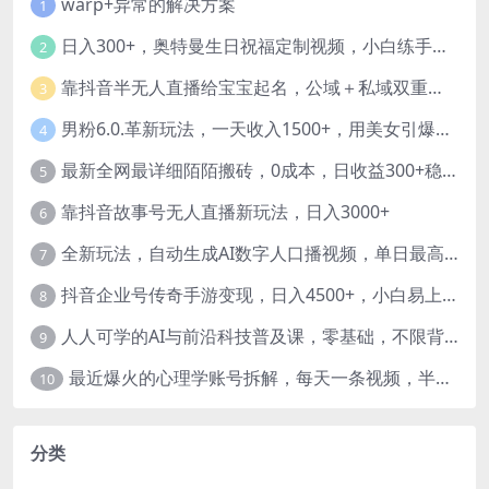
warp+异常的解决方案
1
日入300+，奥特曼生日祝福定制视频，小白练手项目-暖阳网
2
靠抖音半无人直播给宝宝起名，公域＋私域双重变现模式
3
男粉6.0.革新玩法，一天收入1500+，用美女引爆得物APP【揭秘】-暖阳网
4
最新全网最详细陌陌搬砖，0成本，日收益300+稳定收入【揭秘】
5
靠抖音故事号无人直播新玩法，日入3000+
6
全新玩法，自动生成AI数字人口播视频，单日最高3000+，能快速上手!-暖阳网
7
抖音企业号传奇手游变现，日入4500+，小白易上手
8
人人可学的AI与前沿科技普及课，零基础，不限背景通俗易懂，深入浅出-暖阳网
9
最近爆火的心理学账号拆解，每天一条视频，半个小时解决，轻松日入三百+-暖阳网
10
分类