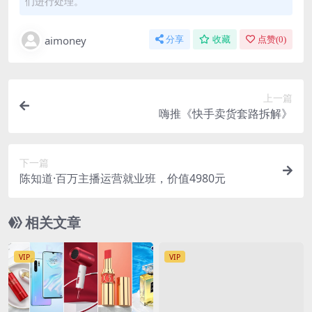
们进行处理。
aimoney
分享
收藏
点赞(
0
)
上一篇
嗨推《快手卖货套路拆解》
下一篇
陈知道·百万主播运营就业班，价值4980元
相关文章
VIP
VIP